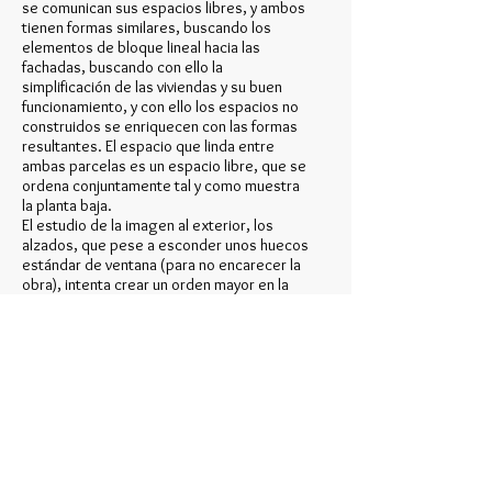
se comunican sus espacios libres, y ambos
tienen formas similares, buscando los
elementos de bloque lineal hacia las
fachadas, buscando con ello la
simplificación de las viviendas y su buen
funcionamiento, y con ello los espacios no
construidos se enriquecen con las formas
resultantes. El espacio que linda entre
ambas parcelas es un espacio libre, que se
ordena conjuntamente tal y como muestra
la planta baja.
El estudio de la imagen al exterior, los
alzados, que pese a esconder unos huecos
estándar de ventana (para no encarecer la
obra), intenta crear un orden mayor en la
fachada, donde enseñar una imagen
moderna de elementos geométricos de
diferente color y textura, con un despiece
de juntas de trabajo del material de
revestimiento que pretende recrear un
cuadro abstracto en su globalidad, ello nos
hace ver la fachada como un gran lienzo
donde los pequeños huecos domésticos,
pasan a un segundo término, están,
cumplen su función, pero no son