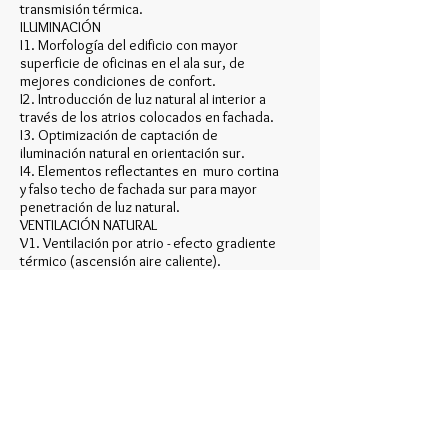
transmisión térmica.
ILUMINACIÓN
I1. Morfología del edificio con mayor
superficie de oficinas en el ala sur, de
mejores condiciones de confort.
I2. Introducción de luz natural al interior a
través de los atrios colocados en fachada.
I3. Optimización de captación de
iluminación natural en orientación sur.
I4. Elementos reflectantes en muro cortina
y falso techo de fachada sur para mayor
penetración de luz natural.
VENTILACIÓN NATURAL
V1. Ventilación por atrio - efecto gradiente
térmico (ascensión aire caliente).
V2. Enfriamiento del atrio con vegetación
(absorción de temperatura por
transpiración).
V3. Ventilación natural cruzada diurna y
nocturna (entre fachadas y atrio).
V4. Disminución de transmisión térmica por
fachada ventilada (doble piel).
APROVECHAMIENTO DE ENERGÍAS
RENOVABLES
SOLAR TÉRMICA