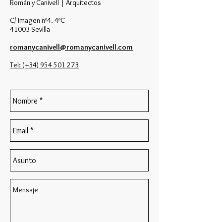
Román y Canivell | Arquitectos
C/ Imagen nº4. 4ºC
41003 Sevilla
romanycanivell@romanycanivell.com
Tel: (+34) 954 501 273