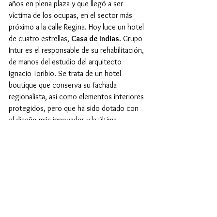
años en plena plaza y que llegó a ser 
víctima de los ocupas, en el sector más 
próximo a la calle Regina. Hoy luce un hotel 
de cuatro estrellas, 
Casa de Indias
. Grupo 
Intur es el responsable de su rehabilitación, 
de manos del estudio del arquitecto 
Ignacio Toribio. Se trata de un hotel 
boutique que conserva su fachada 
regionalista, así como elementos interiores 
protegidos, pero que ha sido dotado con 
el diseño más innovador y la última 
tecnología, siempre salvaguardando el 
carácter más sevillano. Construido en 
1521 como Convento Regina Angelorum, 
los años han dado múltiples vidas y usos a 
este edificio de las setas. Fue sede de los 
almacenes y sombrerería La Castellana y, ya 
en el siglo XX, su empleo fue residencial, 
habitando la fachada que mira a la plaza 