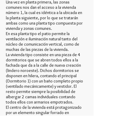
Una vez en planta primera, las zonas
comunes nos dan el acceso a la vivienda
número 1, la cual es idéntica a la ubicada en
la planta siguiente, por lo que se tratarán
ambas como una planta tipo compuesta por
vivienda y zonas comunes.
En esa planta tipo el patio permite la
ventilación e iluminación natural tanto del
núcleo de comunicación vertical, como de
muchas de las piezas de la vivienda.
La vivienda tipo consiste en una pieza de 4
dormitorios que se abren todos ellos a la
fachada que da a la calle de nueva creación
(lindero noroeste). Dichos dormitorios se
disponen en hilera, contando el principal
(Dormitorio 1) con un baño completo propio
(ventilado mecánicamente) y vestidor. El
resto permite siempre la posibilidad de
albergar 2 camas individuales contando
todos ellos con armarios empotrados.
El centro de la vivienda está protagonizado
por un elemento singular forrado en
madera, elemento que se ubica en el centro
de unos recorridos a modo de isla. Esta
pieza contiene otro baño con plato de