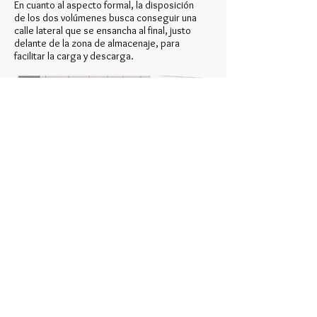
En cuanto al aspecto formal, la disposición
de los dos volúmenes busca conseguir una
calle lateral que se ensancha al final, justo
delante de la zona de almacenaje, para
facilitar la carga y descarga.
Datos
Año:
2008
Promotor:
Fco. José García Cano y
ActivaSat S.L.
Superficie:
528 m2