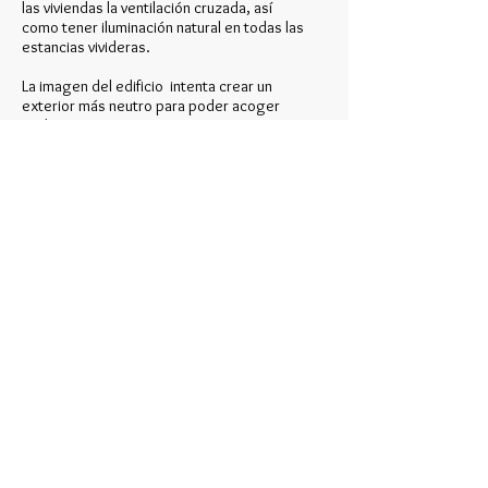
las viviendas la ventilación cruzada, así
como tener iluminación natural en todas las
estancias vivideras.
La imagen del edificio intenta crear un
exterior más neutro para poder acoger
cualquier entorno que se genere en un
futuro, mientras que las fachadas al espacio
libre de manzana, pretenden crear un
paisaje más amable, colorista y luminoso,
para albergar un espacio común que
realmente sea de esparcimiento, uso y
disfrute de la comunidad, con el uso de
color en los paramentos de fachada
conseguimos la imagen que se persigue
con bajos costes.
Datos