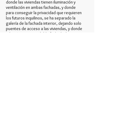
donde las viviendas tienen iluminación y
ventilación en ambas fachadas, y donde
para conseguir la privacidad que requieren
los futuros inquilinos, se ha separado la
galería de la fachada interior, dejando solo
puentes de acceso a las viviendas, y donde
además por tener doble fachada, las
principales estancias de estar y descanso
no precisan abrirse a dicha galería, sino
únicamente piezas de servicio,
tendederos…
Y en el lindero norte respondiendo a la
alineación de la fachada en curva, se
presenta un doble bloque lineal con patio
interior abierto, con tres núcleos de
circulación vertical, y pasarelas de
distribución cada 4 o 5 viviendas por planta
como máximo.