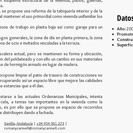
 esquema estructural de la vivienda, patios, galerías,
ra.
, se propone una reforma de la tabiquería interior y de la
Dato
l mantener el uso primordial como vivienda unifamiliar los
zona de trabajo en planta baja así como garaje para un
Año:
20
Promoto
sgos generales, la zona de día en planta primera, la zona
Constru
a de ocio e invitados vinculadas a la terraza.
Superfic
calera actual, pero se mantienen su forma y ubicación,
n del peldañeado y con ello un cambio en sus materiales
rse de hormigón armado en lugar de madera.
e propone limpiar el patio de trasero de construcciones no
ecuperando así un espacio libre que mejore las calidades
as estancias que a él dan.
starse a las actuales Ordenanzas Municipales, intenta
rcela, a temas tan importantes en la vivienda como la
ias, es por ello que se propone un espacio de recorridos
 se distribuyen dando a fachada.
Sevilla, Andalucía
|
+34 954 501 273
|
romanycanivell@romanycanivell.com