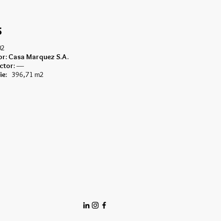
s
02
r: Casa Marquez S.A.
ctor:
-----
ie:
396,71 m2