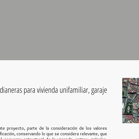
ianeras para vivienda unifamiliar, garaje
nte proyecto, parte de la consideración de los valores
ificación, conservando lo que se considera relevante, que