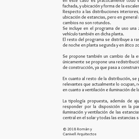
en este caso es prácticamente todo el
fachada, y ubicación y forma de la escale
Respecto a las distribuciones interiores
ubicación de estancias, pero en general a
cambios no son rotundos.
Se incluye en el programa de uso una 
vehículo también en dicha planta.
El resto del programa se distribuye a ra
de noche en planta segunda y en ático zon
Se propone también un cambio de la es
únicamente se propone una redistribució
de construcción, ya que pasa a construi
En cuanto al resto de la distribución, s
relevantes que actualmente lo ocupan, r
en cuanto a ventilación e iluminación de l
La tipología propuesta, además de aju
responder por la disposición en la pa
iluminación y ventilación de las estanc
central en el solar y todas las estancias
© 2018 Román y
Canivell Arquitectos