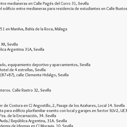
ntre medianeras en Calle Pagés del Corro 31, Sevilla
 edificio entre medianeras para residencia de estudiantes en Calle Bustos
P51 en Manilva, Bahía de la Roca, Málaga
II, Sevilla
ica Argentina 31A, Sevilla
ado, equipamiento deportivo y aparcamientos, Sevilla
otel de 4 estrellas, Sevilla
(87+87), calle Clemente Hidalgo, Sevilla
steros. Calle Rastro 32, Sevilla
r de Costura en C/ Angostillo, 2, Pasaje de los Azahares, Local 14. Sevilla
 para edificio plurifamiliar exento con local y garajes en Sector SLV-2, UE
za. de la Encarnación, 34. Sevilla
vda./ República Argentina, 31A. Sevilla
demia de Idiomas en C/ Moravia, 10. Sevilla