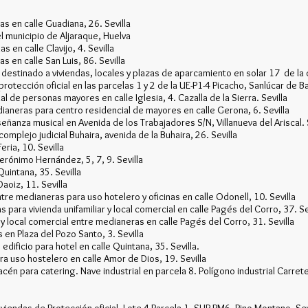
as en calle Guadiana, 26. Sevilla
 municipio de Aljaraque, Huelva
 en calle Clavijo, 4. Sevilla
s en calle San Luis, 86. Sevilla
destinado a viviendas, locales y plazas de aparcamiento en solar 17 de la 
protección oficial en las parcelas 1 y 2 de la UE-P1-4 Picacho, Sanlúcar de 
 de personas mayores en calle Iglesia, 4. Cazalla de la Sierra. Sevilla
ianeras para centro residencial de mayores en calle Gerona, 6. Sevilla
anza musical en Avenida de los Trabajadores S/N, Villanueva del Ariscal. S
omplejo judicial Buhaira, avenida de la Buhaira, 26. Sevilla
eria, 10. Sevilla
Jerónimo Hernández, 5, 7, 9. Sevilla
Quintana, 35. Sevilla
Daoiz, 11. Sevilla
tre medianeras para uso hotelero y oficinas en calle Odonell, 10. Sevilla
para vivienda unifamiliar y local comercial en calle Pagés del Corro, 37. Se
y local comercial entre medianeras en calle Pagés del Corro, 31. Sevilla
 en Plaza del Pozo Santo, 3. Sevilla
dificio para hotel en calle Quintana, 35. Sevilla.
ra uso hostelero en calle Amor de Dios, 19. Sevilla
cén para catering. Nave industrial en parcela 8. Polígono industrial Carrete