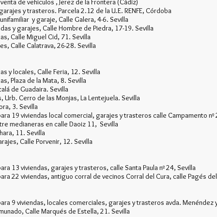
 venta de vehículos , Jerez de la Frontera (Cádiz)
 garajes y trasteros. Parcela 2.12 de la U.E. RENFE, Córdoba
nifamiliar y garaje, Calle Galera, 4-6. Sevilla
ndas y garajes, Calle Hombre de Piedra, 17-19. Sevilla
as, Calle Miguel Cid, 71. Sevilla
s, Calle Calatrava, 26-28. Sevilla
s y locales, Calle Feria, 12. Sevilla
s, Plaza de la Mata, 8. Sevilla
alá de Guadaira. Sevilla
, Urb. Cerro de las Monjas, La Lentejuela. Sevilla
ra, 3. Sevilla
ra 19 viviendas local comercial, garajes y trasteros calle Campamento nº 2
ntre medianeras en calle Daoiz 11, Sevilla
hara, 11. Sevilla
ajes, Calle Porvenir, 12. Sevilla
a 13 viviendas, garajes y trasteros, calle Santa Paula nº 24, Sevilla
ra 22 viviendas, antiguo corral de vecinos Corral del Cura, calle Pagés del 
ara 9 viviendas, locales comerciales, garajes y trasteros avda. Menéndez y 
unado, Calle Marqués de Estella, 21. Sevilla