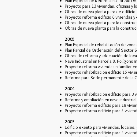
Plan Especial de Reforma Inteior ARI-DS-
Proyecto para 13 viviendas, oficinas y l
Obras de nueva planta para de edificio 
Proyecto reforma edificio 6 viviendas y 
Obras de nueva planta para la construc
Obras de nueva planta para la construc
2005
Plan Especial de rehabilitación de zona
Plan Parcial de Ordenación del Sector S
Obras de reforma y adecuación de local
Nave Industrial en Parcela 8, Polígono i
Proyecto reforma vivienda unifamiliar en
Proyecto rehabilitación edificio 15 vivien
Reforma para Sede permanente de la Cab
2004
Proyecto rehabilitación edificio para 3 vi
Reforma y ampliación en nave industrial 
Proyecto reforma edificio para 18 vivien
Proyecto reforma edificio para 5 vivienda
2003
Edificio exento para viviendas, locales,
Proyecto reforma edificio para 4 viviend