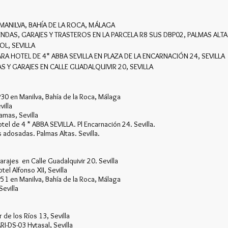
 MANILVA, BAHÍA DE LA ROCA, MÁLAGA
ENDAS, GARAJES Y TRASTEROS EN LA PARCELA R8 SUS DBP02, PALMAS ALTAS
OL, SEVILLA
RA HOTEL DE 4* ABBA SEVILLA EN PLAZA DE LA ENCARNACIÓN 24, SEVILLA
 Y GARAJES EN CALLE GUADALQUIVIR 20, SEVILLA
P30 en Manilva, Bahía de la Roca, Málaga
villa
amas, Sevilla
tel de 4 * ABBA SEVILLA. Pl Encarnación 24. Sevilla.
s adosadas. Palmas Altas. Sevilla.
rajes en Calle Guadalquivir 20. Sevilla
el Alfonso XII, Sevilla
P51 en Manilva, Bahía de la Roca, Málaga
evilla
de los Ríos 13, Sevilla
I-DS-03 Hytasal, Sevilla