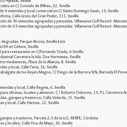
03 Hytasal, Sevilla
ocales en C/ Gonzalo de Bilbao, 22. Sevilla
de 4 viviendas y local comercial en C/ Santo Domingo Savio, 13, Sevilla
oficina, Calle Jesús del Gran Poder, 111. Sevilla
ción de 36 viviendas agrupadas y pareadas. Villanueva Golf Resort. Manzan
ción de 63 viviendas agrupadas y pareadas. Villanueva Golf Resort. Manzan
s degradas. Parque Alcosa, Sevilla Este
U-S4 en Gelves, Sevilla
 para restaurante en C/Fernando Tirado, 6 Sevilla
ndustrial Carretera la Isla. Dos Hermanas, Sevilla
tre medianeras, Plaza de la Alianza, 8. Sevilla
das y local, Calle Feria, 16. Sevilla
algata de los Reyes Magos, C/ Diego de la Barrera S/N, Barriada El Porven
viendas y local, Calle Regina, 6. Sevilla
para oficinas, locales y almacen. C / Roberto Osborne, 13, P.I. Carretera Ama
das, garajes y trasteros, Calle Velarde, 15. Sevilla
s y local, Calle Harinas, 12. Sevilla
 garajes y trasteros. Parcela 2.3 de la U.E. RENFE, Córdoba
as y locales, Calle Dos de Mayo, 36. Sevilla