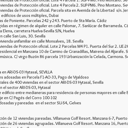
endas de Protección oficial. Lote 4 Parcela 1. SUP-PM6. Pino Montano. Sevi
endas de Protección oficial. Lote 4 Parcela 2. SUP-PM6. Pino Montano. Sevi
endas de Protección oficial. Parcela sita en Avenida de la Libertad s/n. Jer
edificios de usos múltiples, Dubai
as de Poniente. Parcelas 242 y 243. Puerto de Sta María. Cádiz
idas en régimen de alquiler en calle Palomar, 7. Sanlúcar de Barrameda. C
 Elena, carretera Huelva-Sevilla S/N, Huelva
n calle San Luis, 30. Sevilla
vienda unifamiliar en calle Monsalves, 18. Sevilla
endas de Protección oficial. Lote 2 Parcelas M4 P1. Puerta del Sur 2. UE-2H
sidencial en Manzana 10 de Camino de Granadillas, Mairena del Aljarafe. Se
 música. C/ virgo Buzón 86 parcela 193 Urbanización la Celada, Carmona. Se
a en ARI-DS-03 Hytasal, SEVILLA
res adosadas en Parcela F1-AO-33, Pago de Vijaldoso
iales de 400 viviendas en el sector ARI-DS-03 Hytasal, Sevilla
n el sector ARI-DS-03, Hytasal
edificio entre medianeras para residencia de personas mayores en calle Bu
raje en C/ Pagés del Corro 100-102
dosadas y pareadas en el sector SU-S4, Gelves
ción de 12 viviendas pareadas. Villanueva Golf Resort. Manzana 6-7, Puerto
ción de 26 viviendas agrupadas. Villanueva Golf Resort. Manzana 16, Puerto