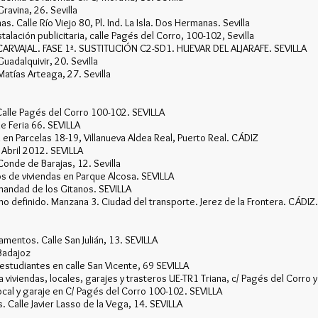
ravina, 26. Sevilla
as. Calle Río Viejo 80, Pl. Ind. La Isla. Dos Hermanas. Sevilla
alación publicitaria, calle Pagés del Corro, 100-102, Sevilla
ARVAJAL. FASE 1ª. SUSTITUCIÓN C2-SD1. HUEVAR DEL ALJARAFE. SEVILLA
uadalquivir, 20. Sevilla
Matías Arteaga, 27. Sevilla
 Calle Pagés del Corro 100-102. SEVILLA
le Feria 66. SEVILLA
 en Parcelas 18-19, Villanueva Aldea Real, Puerto Real. CÁDIZ
 Abril 2012. SEVILLA
Conde de Barajas, 12. Sevilla
os de viviendas en Parque Alcosa. SEVILLA
mandad de los Gitanos. SEVILLA
no definido. Manzana 3. Ciudad del transporte. Jerez de la Frontera. CÁDIZ.
amentos. Calle San Julián, 13. SEVILLA
Badajoz
estudiantes en calle San Vicente, 69 SEVILLA
viviendas, locales, garajes y trasteros UE-TR1 Triana, c/ Pagés del Corro y c
ocal y garaje en C/ Pagés del Corro 100-102. SEVILLA
. Calle Javier Lasso de la Vega, 14. SEVILLA