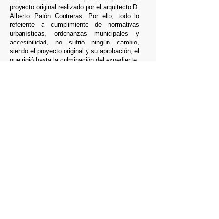
proyecto original realizado por el arquitecto D.
Alberto Patón Contreras.
P
or ello, todo lo
referente a cumplimiento de normativas
urbanísticas, ordenanzas municipales y
accesibilidad, no sufrió ningún cambio,
siendo el proyecto original y su aprobación, el
que rigió hasta la culminación del expediente.
Datos
Año:
2008
Promotor:
Conserjería de Vivienda y
Ordenación del Territorio. Junta de
Andalucía.
Constructor:
-----
Superficie:
272,24 m2
© 2018 Román y Canivell Arquitectos