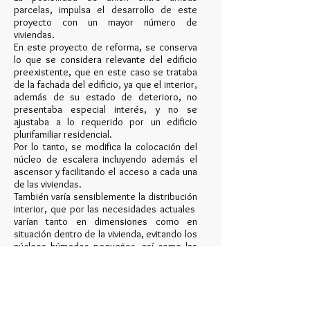
parcelas, impulsa el desarrollo de este
proyecto con un mayor número de
viviendas.
En este proyecto de reforma, se conserva
lo que se considera relevante del edificio
preexistente, que en este caso se trataba
de la fachada del edificio, ya que el interior,
además de su estado de deterioro, no
presentaba especial interés, y no se
ajustaba a lo requerido por un edificio
plurifamiliar residencial.
Por lo tanto, se modifica la colocación del
núcleo de escalera incluyendo además el
ascensor y facilitando el acceso a cada una
de las viviendas.
También varía sensiblemente la distribución
interior, que por las necesidades actuales
varían tanto en dimensiones como en
situación dentro de la vivienda, evitando los
núcleos húmedos pequeños, así como las
habitaciones de paso.
En la distribuciones de las viviendas se
aprecia una separación clara en sus
distribuciones, entre la zona de día y la zona
de noche: la zona de día a la fachada y la