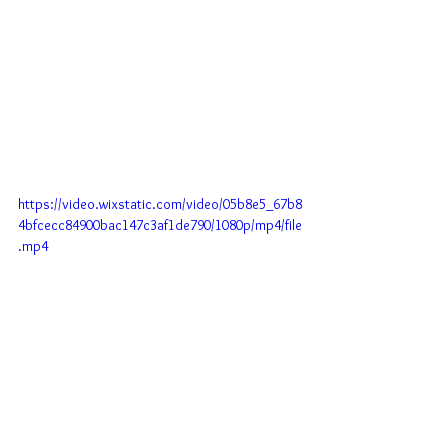
https://video.wixstatic.com/video/05b8e5_67b8
4bfcecc84900bac147c3af1de790/1080p/mp4/file
.mp4